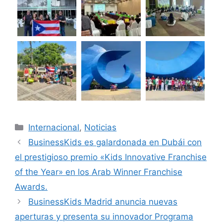
Internacional
,
Noticias
BusinessKids es galardonada en Dubái con
el prestigioso premio «Kids Innovative Franchise
of the Year» en los Arab Winner Franchise
Awards.
BusinessKids Madrid anuncia nuevas
aperturas y presenta su innovador Programa