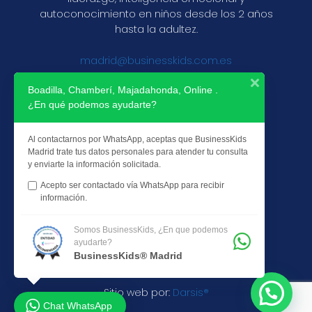
autoconocimiento en niños desde los 2 años
hasta la adultez.
madrid@businesskids.com.es
Boadilla, Chamberí, Majadahonda, Online .
¿En qué podemos ayudarte?
+34 640 67 71 47
Aviso de Privacidad
Al contactarnos por WhatsApp, aceptas que BusinessKids
Revista BusinessKids
Madrid trate tus datos personales para atender tu consulta
y enviarte la información solicitada.
Acepto ser contactado vía WhatsApp para recibir
información.
Somos BusinessKids, ¿En que podemos
ayudarte?
BusinessKids © 2023 All Rights
BusinessKids® Madrid
Reserved
Sitio web por:
Darsis®
Chat WhatsApp